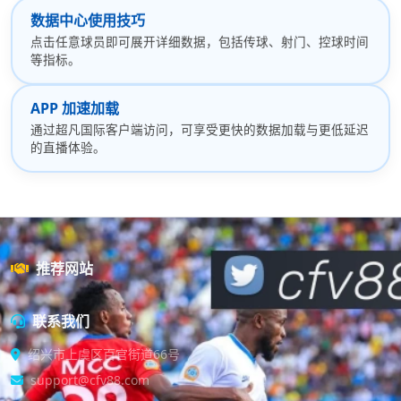
数据中心使用技巧
点击任意球员即可展开详细数据，包括传球、射门、控球时间
等指标。
APP 加速加载
通过超凡国际客户端访问，可享受更快的数据加载与更低延迟
的直播体验。
推荐网站
联系我们
绍兴市上虞区百官街道66号
support@cfv88.com