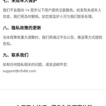
七、未成年人保护
我们不会面向 14 周岁以下用户提供注册服务。如发现未成年人
信息，我们将及时删除。如您是监护人可与我们联系处理。
八、隐私政策的更新
当本政策有重大调整时，我们将通过平台公告、推送等方式提前
告知。
九、联系我们
如有任何隐私相关的问题，请发送邮件至：
support@cfv88.com