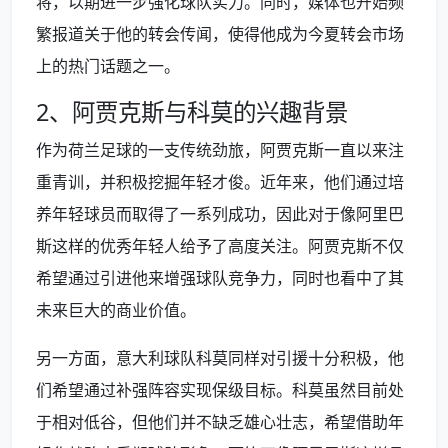
将，以期进一步强化球队实力。同时，媒体也开始频
繁报道关于他的转会传闻，使得他成为今夏转会市场
上的热门话题之一。
2、阿贾克斯与科莫的兴趣背景
作为荷兰足球的一支传统劲旅，阿贾克斯一直以来注
重青训，并积极挖掘年轻才俊。近年来，他们通过培
养年轻球员而取得了一系列成功，因此对于像阿里巴
斯这样的优秀年轻人给予了高度关注。阿贾克斯不仅
希望通过引进他来增强球队竞争力，同时也看中了其
未来巨大的商业价值。
另一方面，意大利球队科莫同样对引援十分积极，他
们希望通过补强阵容实现保级目标。科莫虽然目前处
于相对低谷，但他们并不缺乏雄心壮志，希望借助年