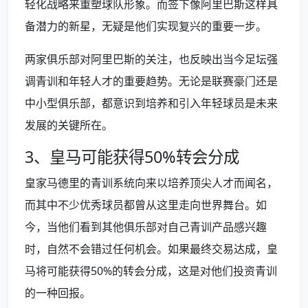
轻化战略来重塑球队形象。而签下像阿里巴斯这样具
备潜力的新星，无疑是他们实现复兴的重要一步。
两家俱乐部对阿里巴斯的关注，也反映出当今足坛强
调青训和年轻人才的重要趋势。无论是联赛豪门还是
中小型俱乐部，都意识到培养和引入年轻球员是未来
发展的关键所在。
3、皇马可能获得50%转会分成
皇家马德里的青训系统向来以培养顶尖人才而闻名，
而其中不少优秀球员都曾从这里走向世界舞台。如
今，当他们看到其他俱乐部对自己青训产品感兴趣
时，自然不会错过任何机会。如果最终交易达成，皇
马将可能获得50%的转会分成，这是对他们投资青训
的一种回报。