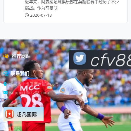
近年来，阿森纳足球俱乐部在英超联赛中经历了不少
挑战。作为前曼联...
2026-07-18
推荐网站
联系我们
绍兴市上虞区百官街道66号
support@cfv88.com
超凡国际