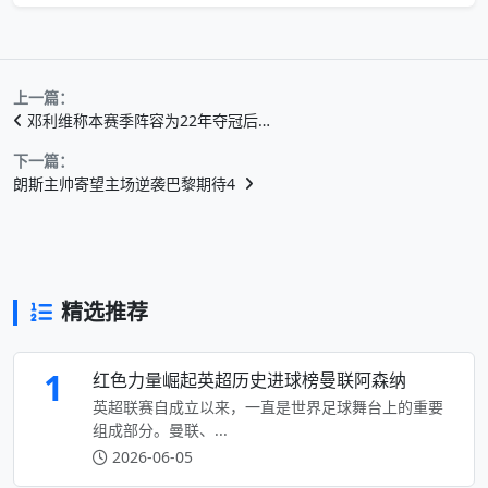
上一篇：
邓利维称本赛季阵容为22年夺冠后…
下一篇：
朗斯主帅寄望主场逆袭巴黎期待4
精选推荐
1
红色力量崛起英超历史进球榜曼联阿森纳
英超联赛自成立以来，一直是世界足球舞台上的重要
组成部分。曼联、...
2026-06-05