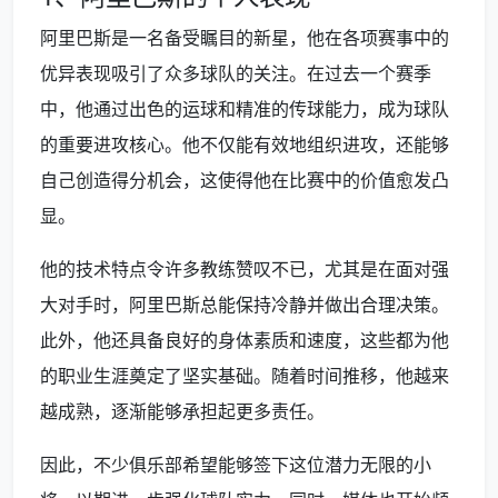
阿里巴斯是一名备受瞩目的新星，他在各项赛事中的
优异表现吸引了众多球队的关注。在过去一个赛季
中，他通过出色的运球和精准的传球能力，成为球队
的重要进攻核心。他不仅能有效地组织进攻，还能够
自己创造得分机会，这使得他在比赛中的价值愈发凸
显。
他的技术特点令许多教练赞叹不已，尤其是在面对强
大对手时，阿里巴斯总能保持冷静并做出合理决策。
此外，他还具备良好的身体素质和速度，这些都为他
的职业生涯奠定了坚实基础。随着时间推移，他越来
越成熟，逐渐能够承担起更多责任。
因此，不少俱乐部希望能够签下这位潜力无限的小