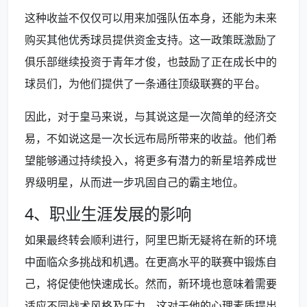
这种收益不仅仅可以用来加强队伍本身，还能为未来
购买其他优秀球员提供资金支持。这一政策既激励了
俱乐部继续投资于青年才俊，也鼓励了正在成长中的
球员们，为他们提供了一条通往顶级联赛的平台。
因此，对于皇马来说，与其说这是一次简单的经济交
易，不如说这是一次长远布局所带来的收益。他们希
望能够通过持续投入，将更多有潜力的新星培养成世
界级明星，从而进一步巩固自己的霸主地位。
4、职业生涯发展的影响
如果最终转会顺利进行，阿里巴斯无疑将在新的环境
中面临众多挑战和机遇。在更高水平的联赛中锻炼自
己，将促使他快速成长。然而，新环境也意味着需要
适应不同战术风格及压力，这对于他的心理素质提出