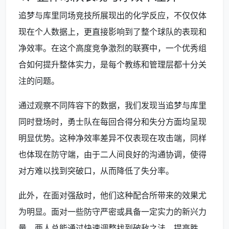
追梦与库里同场竞技所展现出的化学反应，不仅仅体
现在个人数据上，更直接影响到了整个球队的表现和
净效率。在这个高度竞争激烈的联赛中，一个优秀组
合如何提升整体实力，是每个教练和管理层都十分关
注的问题。
通过观察不同阵容下的数据，我们发现当追梦与库里
同时登场时，勇士队在每回合得分和失分方面均呈现
明显优势。这种净效率差异不仅表现在攻击端，同样
也体现在防守端，由于二人间良好的沟通协调，使得
对方难以找到突破口，从而降低了失分率。
此外，在面对强敌时，他们这种配合所带来的效果尤
为明显。面对一些防守严密或具备一定实力的新兴力
量，两人总能通过快速调整找到破敌之法，提高胜