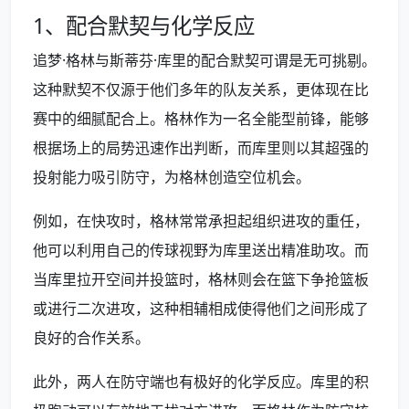
1、配合默契与化学反应
追梦·格林与斯蒂芬·库里的配合默契可谓是无可挑剔。
这种默契不仅源于他们多年的队友关系，更体现在比
赛中的细腻配合上。格林作为一名全能型前锋，能够
根据场上的局势迅速作出判断，而库里则以其超强的
投射能力吸引防守，为格林创造空位机会。
例如，在快攻时，格林常常承担起组织进攻的重任，
他可以利用自己的传球视野为库里送出精准助攻。而
当库里拉开空间并投篮时，格林则会在篮下争抢篮板
或进行二次进攻，这种相辅相成使得他们之间形成了
良好的合作关系。
此外，两人在防守端也有极好的化学反应。库里的积