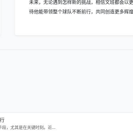
未来，无论遇到怎样新的挑战，相信文班都会以
待他能带领整个球队不断前行，共同创造更多辉
行
段，尤其是在关键时刻。近...