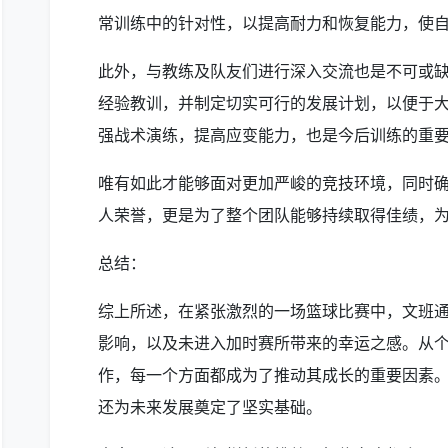
常训练中的针对性，以提高耐力和恢复能力，使
此外，与教练及队友们进行深入交流也是不可或
经验教训，并制定切实可行的发展计划，以便于
强战术演练，提高应变能力，也是今后训练的重
唯有如此才能够面对更加严峻的竞技环境，同时
人荣誉，更是为了整个团队能够持续取得佳绩，
总结：
综上所述，在紧张激烈的一场篮球比赛中，文班
影响，以及未进入加时赛所带来的幸运之感。从
作，每一个方面都成为了推动其成长的重要因素
还为未来发展奠定了坚实基础。