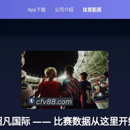
App下载
公司介绍
体育新闻
超凡国际
—— 比赛数据从这里开