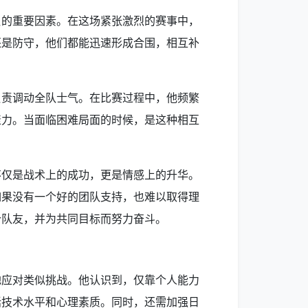
负的重要因素。在这场紧张激烈的赛事中，
还是防守，他们都能迅速形成合围，相互补
负责调动全队士气。在比赛过程中，他频繁
聚力。当面临困难局面的时候，是这种相互
不仅是战术上的成功，更是情感上的升华。
如果没有一个好的团队支持，也难以取得理
个队友，并为共同目标而努力奋斗。
地应对类似挑战。他认识到，仅靠个人能力
括技术水平和心理素质。同时，还需加强日