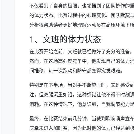
不仅看到了自身的极限，也领悟到了团队协作的
的体力状态、比赛过程中的心理变化、团队默契
分析将帮助读者更好地理解运动员在高压环境下
1、文班的体力状态
在比赛开始之前，文班就已经做好了充分的准备
然而，在这场高强度竞争中，他发现自己的体力
间推移，每一次跑动和防守都变得愈发艰难。
特别是在下半场，当对手不断施压时，文班感受
注，但双腿沉重如铅，这种感觉让他不得不时刻
消耗。在这种情况下，他意识到，自我调节能力
最终，在比赛结束前几分钟，当裁判吹响哨声宣
庆幸未进入加时赛，因为此时他的体力已经达到