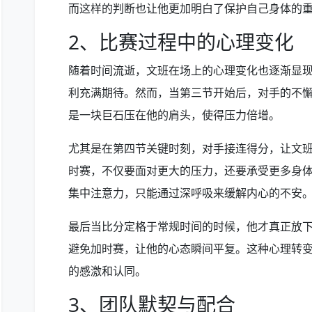
而这样的判断也让他更加明白了保护自己身体的
2、比赛过程中的心理变化
随着时间流逝，文班在场上的心理变化也逐渐显
利充满期待。然而，当第三节开始后，对手的不
是一块巨石压在他的肩头，使得压力倍增。
尤其是在第四节关键时刻，对手接连得分，让文
时赛，不仅要面对更大的压力，还要承受更多身
集中注意力，只能通过深呼吸来缓解内心的不安
最后当比分定格于常规时间的时候，他才真正放
避免加时赛，让他的心态瞬间平复。这种心理转
的感激和认同。
3、团队默契与配合