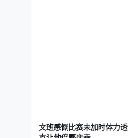
文班感慨比赛未加时体力透
支让他倍感庆幸