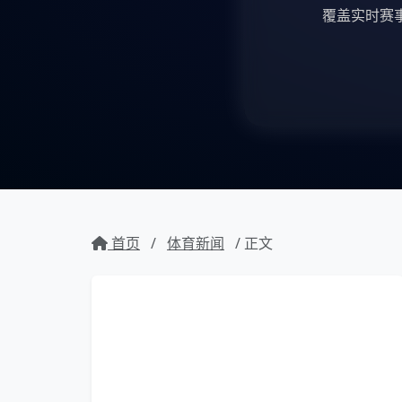
覆盖实时赛
首页
/
体育新闻
/ 正文