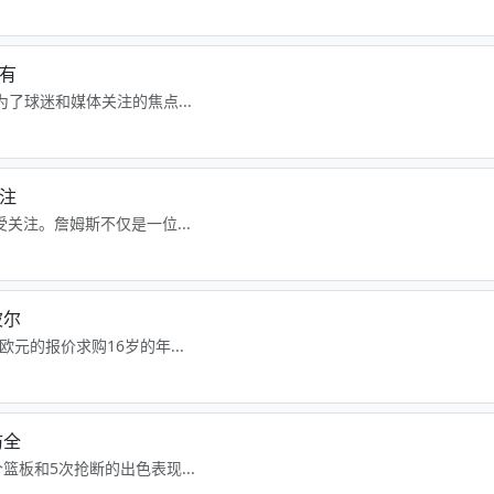
有
了球迷和媒体关注的焦点...
注
关注。詹姆斯不仅是一位...
波尔
元的报价求购16岁的年...
防全
篮板和5次抢断的出色表现...