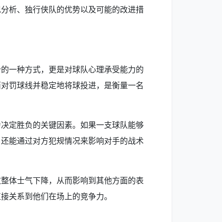
现分析、独行侠队的优势以及可能的改进措
分的一种方式，更是对球队心理承受能力的
面对罚球线并稳定地将球投进，是衡量一名
为决定胜负的关键因素。如果一支球队能够
，还能通过对方犯规情况来影响对手的战术
致整体士气下降，从而影响到其他方面的表
直接关系到他们在场上的竞争力。