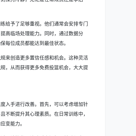
训练给予了足够重视。他们通常会安排专门
，提高临场处理能力。同时，通过数据分
确保每位成员都能达到最佳状态。
犯规来创造更多置信任感和机会。这种灵活
犯规，从而获得更多免费投篮机会，大大提
维度入手进行改善。首先，可以考虑增加针
并且不断提升其心理素质。在日常训练中，
的应变能力。