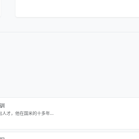
训
人才，他在国米的十多年...