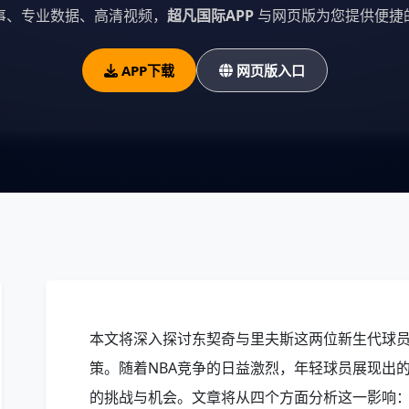
事、专业数据、高清视频，
超凡国际APP
与网页版为您提供便捷
APP下载
网页版入口
本文将深入探讨东契奇与里夫斯这两位新生代球
策。随着NBA竞争的日益激烈，年轻球员展现出
的挑战与机会。文章将从四个方面分析这一影响