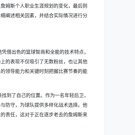
是詹姆斯个人职业生涯规划的变化，最后则
详细阐述相关因素，并结合实际情况进行分
。他凭借出色的篮球智商和全能的技术特点，
场上的表现不仅吸引了无数粉丝，也让其他
出的领导能力和关键时刻把握比赛节奏的能
渐找到了自己的位置。作为一名年轻后卫，
参与防守，为球队提供多样化战术选择。他
大的责任，这对于正在逐步老去的詹姆斯来