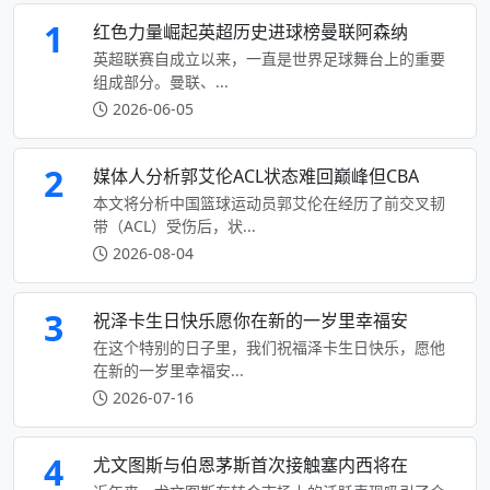
1
红色力量崛起英超历史进球榜曼联阿森纳
英超联赛自成立以来，一直是世界足球舞台上的重要
组成部分。曼联、...
2026-06-05
2
媒体人分析郭艾伦ACL状态难回巅峰但CBA
本文将分析中国篮球运动员郭艾伦在经历了前交叉韧
带（ACL）受伤后，状...
2026-08-04
3
祝泽卡生日快乐愿你在新的一岁里幸福安
在这个特别的日子里，我们祝福泽卡生日快乐，愿他
在新的一岁里幸福安...
2026-07-16
4
尤文图斯与伯恩茅斯首次接触塞内西将在