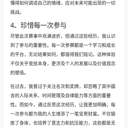
懂得如何调适自己的情绪，应对未来可能出现的一切
挑战。
4、珍惜每一次参与
尽管此次赛事中充满波折，但通过这些经历，我认识
到了参与的重要性。每一次参赛都是一个学习和成长
的平台，无论结果如何，都值得我们铭记。这种体验
不仅关乎竞技本身，更涉及个人的发展以及价值观念
的塑造。
在过去，我曾过于关注名次和奖牌，却忽略了其中蕴
含的人际关系、时间管理及自律能力等方面的重要
性。而如今，通过反思这次经历，让我更加明确，每
一次参与都为我的人生增添了一笔宝贵财富。不仅锻
炼了身体，也培养了意志力和抗压能力，这些都是无