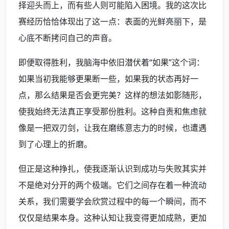
择迎头而上，而有些人则可能陷入困境。我的这次比
赛经历恰恰体现出了这一点：表面的光鲜亮丽下，是
心底不断拷问自己的声音。
即便取得胜利，我脑海中依旧潜伏着“如果”这个词：
如果当初我能够更果断一些，如果我的状态再好一
点，那么结果是否会更完美？这样的想法如影随形，
使我始终无法真正享受那份胜利。这种自责和焦虑就
像是一把双刃剑，让我在磨练意志力的时候，也遭遇
到了心理上的折磨。
但正是这种挣扎，使我逐渐认识到成功与失败其实并
不是绝对分开的两个极端。它们之间存在着一种流动
关系，我们需要学会欣赏过程中的每一个瞬间，而不
仅仅是结果本身。这种认知让我变得更加成熟，更加