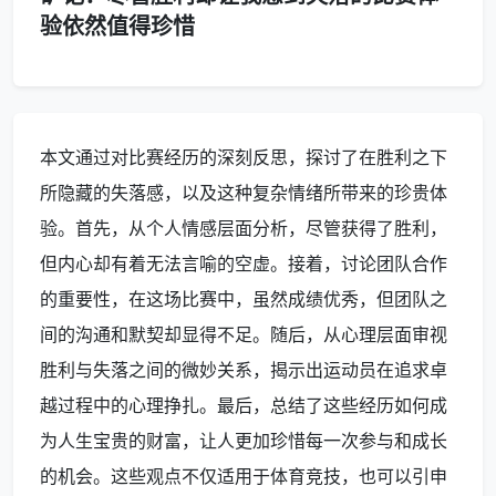
验依然值得珍惜
本文通过对比赛经历的深刻反思，探讨了在胜利之下
所隐藏的失落感，以及这种复杂情绪所带来的珍贵体
验。首先，从个人情感层面分析，尽管获得了胜利，
但内心却有着无法言喻的空虚。接着，讨论团队合作
的重要性，在这场比赛中，虽然成绩优秀，但团队之
间的沟通和默契却显得不足。随后，从心理层面审视
胜利与失落之间的微妙关系，揭示出运动员在追求卓
越过程中的心理挣扎。最后，总结了这些经历如何成
为人生宝贵的财富，让人更加珍惜每一次参与和成长
的机会。这些观点不仅适用于体育竞技，也可以引申