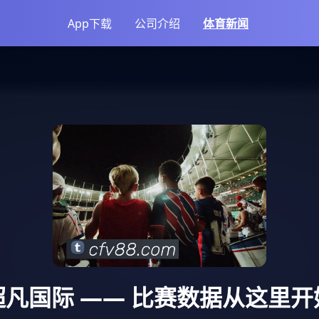
App下载
公司介绍
体育新闻
超凡国际
—— 比赛数据从这里开