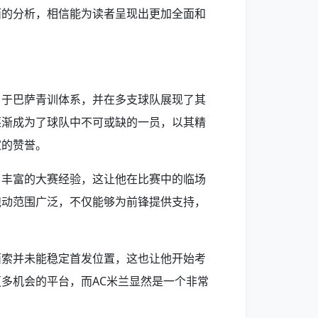
面的分析，相信能为读者呈现出更加全面和
自于巴萨青训体系，并在多支球队展现了其
逐渐成为了球队中不可或缺的一员，以其精
家的赞誉。
了丰富的大赛经验，这让他在比赛中的临场
跑动范围广泛，不仅能够为前锋提供支持，
西索并未能稳定首发位置，这也让他开始考
多机会的平台，而AC米兰显然是一个非常