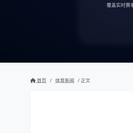
覆盖实时赛
首页
/
体育新闻
/ 正文