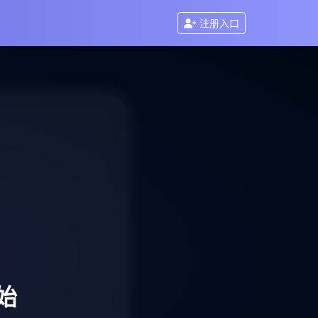
注册入口
始