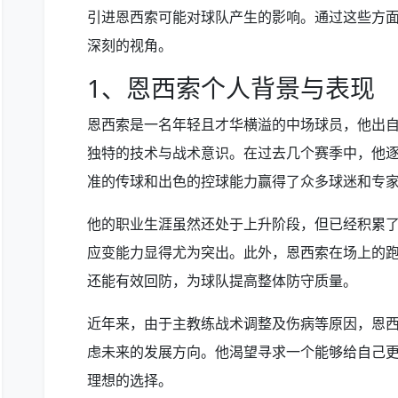
引进恩西索可能对球队产生的影响。通过这些方
深刻的视角。
1、恩西索个人背景与表现
恩西索是一名年轻且才华横溢的中场球员，他出
独特的技术与战术意识。在过去几个赛季中，他
准的传球和出色的控球能力赢得了众多球迷和专
他的职业生涯虽然还处于上升阶段，但已经积累
应变能力显得尤为突出。此外，恩西索在场上的
还能有效回防，为球队提高整体防守质量。
近年来，由于主教练战术调整及伤病等原因，恩
虑未来的发展方向。他渴望寻求一个能够给自己更
理想的选择。