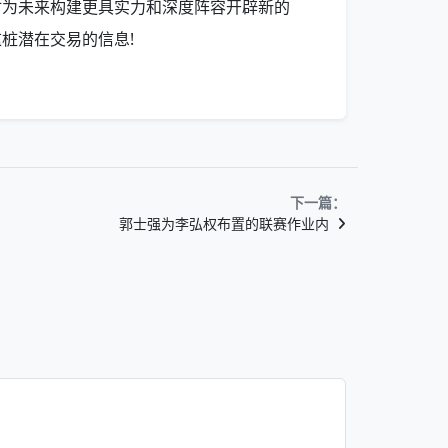
时为未来构建更具实力和深度阵容开辟新的
桩潜在交易的信息!
下一篇：
郭士强为李弘权布置的联赛作业内