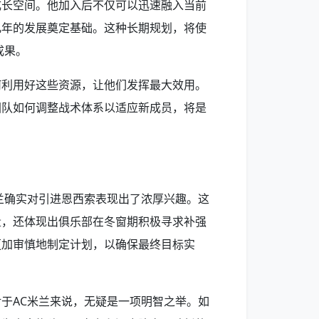
成长空间。他加入后不仅可以迅速融入当前
几年的发展奠定基础。这种长期规划，将使
成果。
何利用好这些资源，让他们发挥最大效用。
团队如何调整战术体系以适应新成员，将是
兰确实对引进恩西索表现出了浓厚兴趣。这
量，还体现出俱乐部在冬窗期积极寻求补强
更加审慎地制定计划，以确保最终目标实
于AC米兰来说，无疑是一项明智之举。如