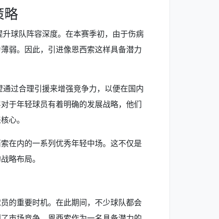
策略
提升球队阵容深度。在本赛季初，由于伤病
为薄弱。因此，引进像恩西索这样具备潜力
望通过合理引援来增强竞争力，以便在国内
层对于年轻球员有着明确的发展战略，他们
来核心。
西索在内的一系列优秀年轻中场。这不仅是
的战略布局。
球员的重要时机。在此期间，不少球队都会
剧了市场竞争。恩西索作为一名具备潜力的