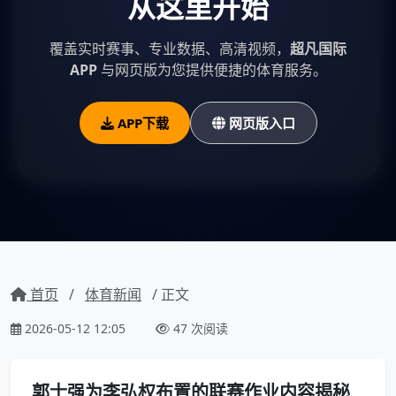
从这里开始
覆盖实时赛事、专业数据、高清视频，
超凡国际
APP
与网页版为您提供便捷的体育服务。
APP下载
网页版入口
首页
/
体育新闻
/ 正文
2026-05-12 12:05
47 次阅读
郭士强为李弘权布置的联赛作业内容揭秘