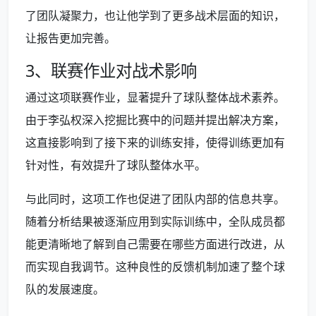
了团队凝聚力，也让他学到了更多战术层面的知识，
让报告更加完善。
3、联赛作业对战术影响
通过这项联赛作业，显著提升了球队整体战术素养。
由于李弘权深入挖掘比赛中的问题并提出解决方案，
这直接影响到了接下来的训练安排，使得训练更加有
针对性，有效提升了球队整体水平。
与此同时，这项工作也促进了团队内部的信息共享。
随着分析结果被逐渐应用到实际训练中，全队成员都
能更清晰地了解到自己需要在哪些方面进行改进，从
而实现自我调节。这种良性的反馈机制加速了整个球
队的发展速度。