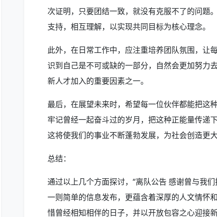
次证明，只要团结一致，就没有克服不了的问题
支持，相互理解，以实现共同目标为核心理念。
此外，在日常工作中，应注重培养团队氛围，让
识到自己是不可或缺的一部分，自然会更加努力
新人才加入的重要因素之一。
最后，在展望未来时，希望每一位伙伴都能把这
牢记曾经一起奋斗过的岁月，把这种正能量传递
这将使我们的事业不断蓬勃发展，为社会创造更
总结：
通过以上几个方面探讨，“离队公告 感谢曾与我
一则简单的信息发布，更蕴含着深厚的人文情怀
惜曾经相知相伴的日子，并以开放包容之心迎接