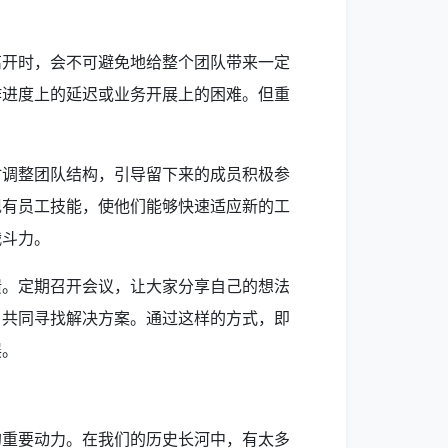
离开时，会不可避免地给整个团队带来一定
作进度上的延迟或业务开展上的困难。但重
时调整团队结构，引导留下来的成员积极参
现有员工技能，使他们能够快速适应新的工
战斗力。
馈。定期召开会议，让大家分享自己的想法
，共同寻找解决方案。通过这样的方式，即
展。
的重要动力。在我们的历史长河中，有太多