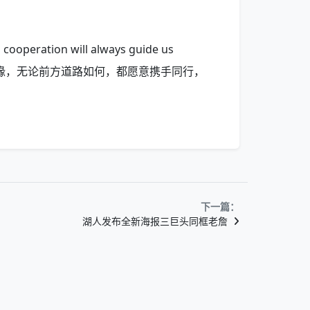
 cooperation will always guide us
解之缘，无论前方道路如何，都愿意携手同行，
下一篇：
湖人发布全新海报三巨头同框老詹