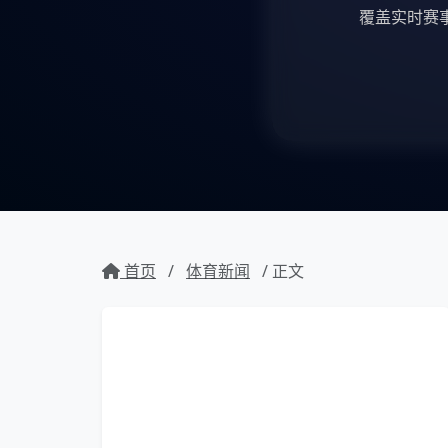
覆盖实时赛
首页
/
体育新闻
/ 正文