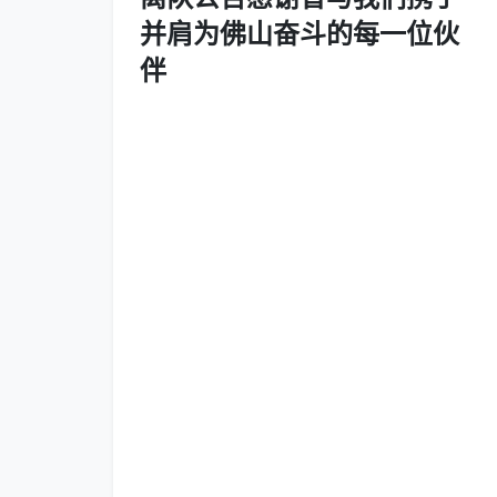
并肩为佛山奋斗的每一位伙
伴