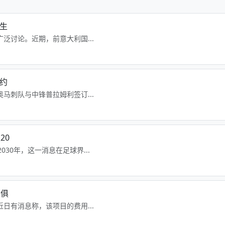
生
泛讨论。近期，前意大利国...
约
尼奥马刺队与中锋普拉姆利签订...
20
30年，这一消息在足球界...
由俱
日有消息称，该项目的费用...