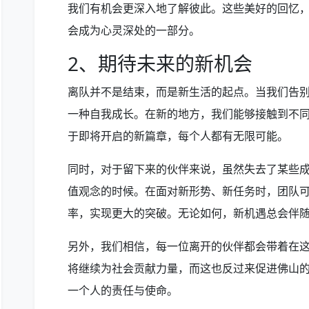
我们有机会更深入地了解彼此。这些美好的回忆
会成为心灵深处的一部分。
2、期待未来的新机会
离队并不是结束，而是新生活的起点。当我们告
一种自我成长。在新的地方，我们能够接触到不
于即将开启的新篇章，每个人都有无限可能。
同时，对于留下来的伙伴来说，虽然失去了某些
值观念的时候。在面对新形势、新任务时，团队
率，实现更大的突破。无论如何，新机遇总会伴
另外，我们相信，每一位离开的伙伴都会带着在
将继续为社会贡献力量，而这也反过来促进佛山
一个人的责任与使命。