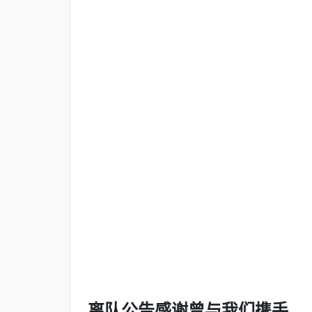
离队公告感谢曾与我们携手