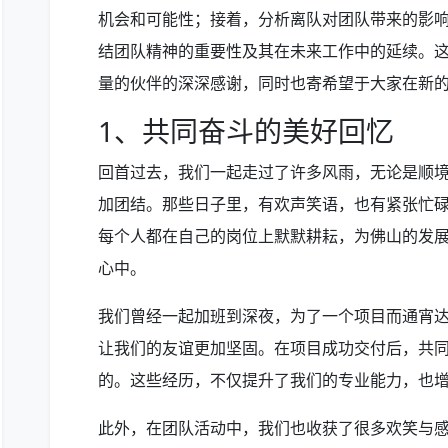
机会和可能性；接着，分析离队对团队带来的影
结团队精神的重要性及其在未来工作中的延续。
量的伙伴的深深感谢，同时也寄希望于大家在新
1、共同奋斗的美好回忆
回首过去，我们一起走过了许多风雨，无论是顺
加团结。那些日子里，有欢声笑语，也有紧张忙
每个人都在自己的岗位上默默耕耘，为佛山的发
心中。
我们曾经一起加班到深夜，为了一个项目而通宵
让我们的友谊更加坚固。在项目成功交付后，共
的。这些经历，不仅提升了我们的专业能力，也
此外，在团队活动中，我们也收获了很多欢笑与