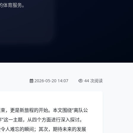
的体育服务。
2026-05-20 14:07
44 次阅读
束，更是新旅程的开始。本文围绕“离队公
伴”这一主题，从四个方面进行深入探讨。
些令人难忘的瞬间；其次，期待未来的发展