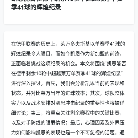
季41球的辉煌纪录
在德甲联赛的历史上，莱万多夫斯基以单赛季41球的
辉煌纪录令人瞩目，而如今凯恩作为新加盟的前锋，
正面临着挑战这项纪录的机会。本文将围绕“凯恩能否
在德甲剩余10轮中超越莱万单赛季41球的辉煌纪录”
进行深入探讨。首先，我们会分析凯恩当前的表现和
状态，并对比莱万当年的进球效率；其次，球队整体
实力以及战术安排对凯恩冲击纪录的重要性也将被详
细讨论；第三，将重点关注剩余赛程中的关键比赛，
以及对手防线的强弱情况；最后，心理因素及外界压
力如何影响凯恩的表现也是一个不可忽视的话题。通