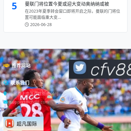
5
曼联门将位置今夏或迎大变动奥纳纳或被
在2023年夏季转会窗口即将开启之际，曼联的门将位
置可能面临重大变...
2026-06-28
推荐网站
联系我们
绍兴市上虞区百官街道66号
support@cfv88.com