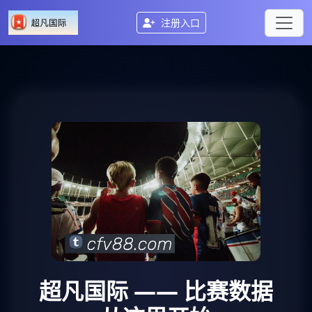
注册入口
超凡国际
—— 比赛数据