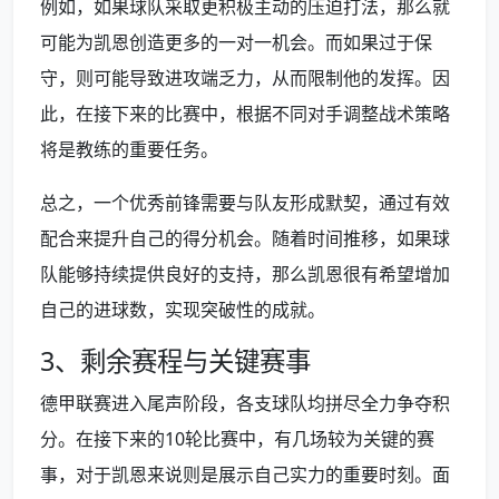
例如，如果球队采取更积极主动的压迫打法，那么就
可能为凯恩创造更多的一对一机会。而如果过于保
守，则可能导致进攻端乏力，从而限制他的发挥。因
此，在接下来的比赛中，根据不同对手调整战术策略
将是教练的重要任务。
总之，一个优秀前锋需要与队友形成默契，通过有效
配合来提升自己的得分机会。随着时间推移，如果球
队能够持续提供良好的支持，那么凯恩很有希望增加
自己的进球数，实现突破性的成就。
3、剩余赛程与关键赛事
德甲联赛进入尾声阶段，各支球队均拼尽全力争夺积
分。在接下来的10轮比赛中，有几场较为关键的赛
事，对于凯恩来说则是展示自己实力的重要时刻。面