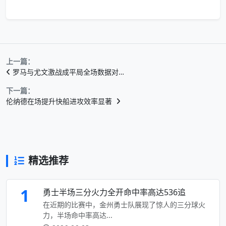
上一篇：
罗马与尤文激战成平局全场数据对…
下一篇：
伦纳德在场提升快船进攻效率显著
精选推荐
1
勇士半场三分火力全开命中率高达536追
在近期的比赛中，金州勇士队展现了惊人的三分球火
力，半场命中率高达...