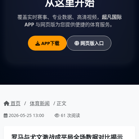
从这里开始
覆盖实时赛事、专业数据、高清视频，
超凡国际
APP
与网页版为您提供便捷的体育服务。
APP下载
网页版入口
首页
/
体育新闻
/ 正文
2026-05-25 13:00
61 次阅读
罗马与尤文激战成平局全场数据对比揭示