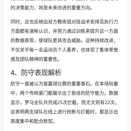
的决策能力，将是未来改进的重要方向。
同时，这也反映出双方教练组对技战术安排及执行力
方面都有清晰认识，并努力通过训练来提升这一方面
的数据表现，使球队更具攻击威胁。这种持续改进，
不仅关乎每一名运动员个人素养，也体现了集体荣誉
感及团队精神的重要性。
4、防守表现解析
防守一直被认为是赢得比赛的重要基石。在本场较量
中，两个传统豪门都展示出了极佳的防守能力。数据
显示，罗马全队共完成25次拦截，而尤文则有22次。
这表明两支球队在线上进行抢断与拦截时，都显示出
高度集中和配合默契。