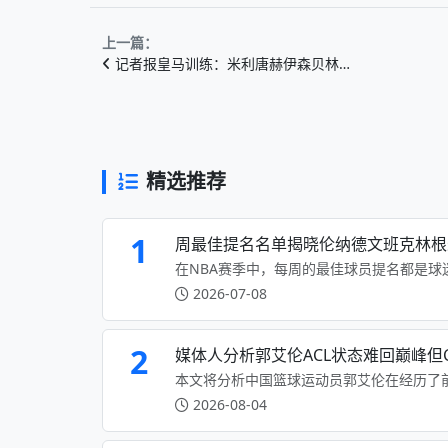
上一篇：
记者报皇马训练：米利唐赫伊森贝林…
精选推荐
1
周最佳提名名单揭晓伦纳德文班克林根
在NBA赛季中，每周的最佳球员提名都是球迷
2026-07-08
2
媒体人分析郭艾伦ACL状态难回巅峰但C
本文将分析中国篮球运动员郭艾伦在经历了前交
2026-08-04