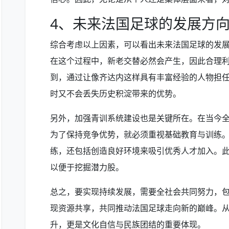
4、未来法国足球的发展方
综合考虑以上因素，可以看出未来法国足球的发
在这个过程中，新老交替必然会产生，因此合理
到，通过让像齐达内这样具有丰富经验的人物担
时又不会丢失历史积淀带来的优势。
另外，加强青训系统建设也是关键所在。在当今
为了保持竞争优势，就必须重视基础教育与训练
练，还包括创造良好环境来吸引优秀人才加入。
以便于挖掘潜力股。
总之，要实现持续发展，需要全社会共同努力，
现资源共享，共同推动法国足球走向新的巅峰。
升，更是文化自信与民族团结的重要体现。