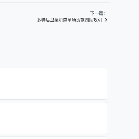
下一篇：
多特后卫莱尔森单场贡献四助攻引