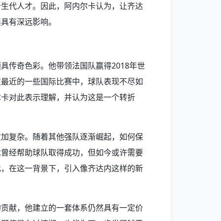
新生代人才。因此，阿内尔卡认为，让齐达
展具有深远影响。
具传奇色彩。他带领法国队赢得2018年世
在最近的一些国际比赛中，球队表现不尽如
尔卡对此表示理解，并认为这是一个转折
愈加复杂。随着其他强队逐渐崛起，如何保
念曾经帮助球队取得成功，但如今或许需要
此，在这一背景下，引入像齐达内这样的新
的贡献，他建立的一套体系仍然具有一定价