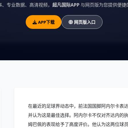
事、专业数据、高清视频，
超凡国际APP
与网页版为您提供便捷
APP下载
网页版入口
在最近的足球界动态中，前法国国脚阿内尔卡表
并认为这是最佳选择。阿内尔卡不仅对齐达内的
姆巴佩的表现给予了高度评价。他认为这两位球