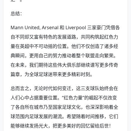
总结：
Mann United, Arsenal 和 Liverpool 三家豪门凭借各
自不同却又富有特色的发展道路，共同构筑起红色力
量在英超中不可动摇的位置。他们不仅创造了诸多经
典瞬间，更用自己的努力推动着整个联盟走向繁荣。
在未来，我们期待这些伟大俱乐部继续谱写更多传奇
篇章，为全球足球迷带来更多精彩时刻。
总而言之，无论时代如何变迁，这三支球队始终会在
人们心中占据重要位置。“红色力量”的崛起不仅改变
了各自所在城市乃至国家足球文化，也深深影响着全
球范围内足球发展的潮流。希望随着时间推移，它们
能够继续发扬光大，把更多美好的回忆留给后世！