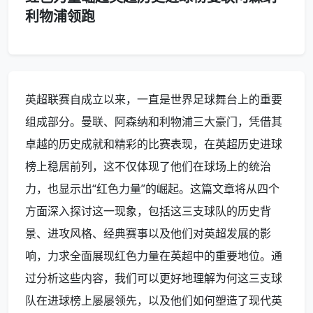
利物浦领跑
英超联赛自成立以来，一直是世界足球舞台上的重要
组成部分。曼联、阿森纳和利物浦三大豪门，凭借其
卓越的历史成就和精彩的比赛表现，在英超历史进球
榜上稳居前列，这不仅体现了他们在球场上的统治
力，也显示出“红色力量”的崛起。这篇文章将从四个
方面深入探讨这一现象，包括这三支球队的历史背
景、进攻风格、经典赛事以及他们对英超发展的影
响，力求全面展现红色力量在英超中的重要地位。通
过分析这些内容，我们可以更好地理解为何这三支球
队在进球榜上屡屡领先，以及他们如何塑造了现代英