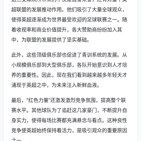
超联盟的发展推动作用。他们吸引了大量全球观众，
使得英超逐渐成为世界最受欢迎的足球联赛之一。随
着收视率和商业价值提升，各大赞助商纷纷加入其
中，为联盟的发展提供了坚实基础。
此外，这些顶级俱乐部也促进了青训系统的发展。从
小规模俱乐部到大型俱乐部，各队开始意识到人才培
养的重要性。因此，现在我们看到越来越多年轻天才
涌现于英超之中，为未来注入新鲜血液。
最后，“红色力量”还激发激烈竞争氛围，提高整个联
赛水平。其他球队为了追赶这几家豪门，不断提升自
身实力，使得每场比赛都充满悬念与看点。这种良性
竞争使英超始终保持着活力，是吸引观众的重要原因
之一。