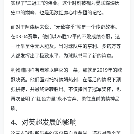
实现了“三冠王”的伟业。这个时刻被视为曼联辉煌历
史中的巅峰，也是无数红魔心中永恒的记忆。
而对于阿森纳来说，“无敌赛季”就是一个传奇故事。
在03-04赛季，他们以26胜12平的不败成绩夺冠，这
一壮举至今无人能及。当时球队中的亨利、多诺万等
人都发挥出了极致水平，为球队书写了新的篇章。
利物浦同样有着难以磨灭的一幕，那就是2019年的欧
冠决赛。他们面对托特纳姆热刺，在落后的情况下顽
强拼搏，并最终逆转胜出。不仅捧回了冠军奖杯，也
再次证明了“红色力量”永不言弃、勇往直前的精神品
质。
4、对英超发展的影响
这三支球队所带来的不仅是自身荣誉，还有对整个英