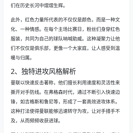
们在历史长河中熠熠生辉。
此外，红色力量所代表的不仅仅是颜色，而是一种文
化、一种情感。在每个主场比赛日，粉丝们身穿红色
服装，共同为自己的球队呐喊助威。这种凝聚力让他
们不仅仅是俱乐部，更像一个大家庭，让人感受到温
暖与归属。
2、独特进攻风格解析
曼联以快速反击著称，他们擅长利用速度和灵活性来
撕开对手防线。在弗格森时代，通过不断引入快速边
锋，如吉格斯和鲁尼等，形成了一套高效进攻体系。
这种打法使得曼联能够迅速转守为攻，让对手措手不
及，从而频频收获进球。