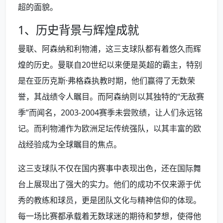
超的面貌。
1、历史背景与辉煌成就
曼联、阿森纳和利物浦，这三支球队都有着悠久而辉
煌的历史。曼联自20世纪以来便是英超的霸主，特别
是在亚历克斯·弗格森执教时期，他们赢得了无数荣
誉，其战绩令人瞩目。而阿森纳则以其独特的“无敌赛
季”而闻名，2003-2004赛季未尝败绩，让人们永远铭
记。而利物浦作为欧洲足坛传统强队，以其丰富的欧
战经验成为全球瞩目的焦点。
这三支球队不仅在国内赛事中表现出色，还在国际舞
台上展现出了强大的实力。他们的成功不仅来源于优
秀的教练和球员，更是团队文化与精神信仰的体现。
每一场比赛都承载着无数球迷的期待和梦想，使得他