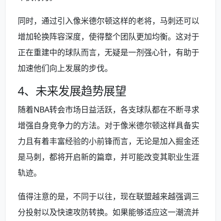
同时，通过引入像米德尔顿这样的老将，马刺还可以
增加轮换阵容深度，使得整个团队更加均衡。这对于
正在重建中的球队而言，无疑是一剂强心针，有助于
加速他们向上发展的步伐。
4、未来发展趋势展望
随着NBA转会市场日益活跃，各支球队都在不断寻求
增强自身竞争力的方法。对于像米德尔顿这样具备实
力且有着丰富经验的小前锋而言，无论是加入掘金还
是马刺，都将开启新的篇章，并可能改变其职业生涯
轨迹。
值得注意的是，不同于以往，现在联盟越来越强调三
分投射以及快速攻防转换。如果能够适应这一潮流并