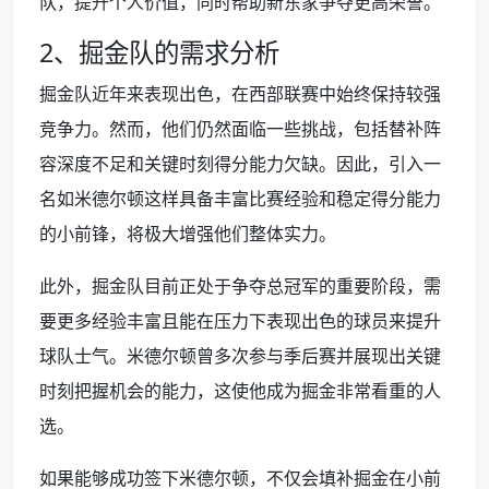
队，提升个人价值，同时帮助新东家争夺更高荣誉。
2、掘金队的需求分析
掘金队近年来表现出色，在西部联赛中始终保持较强
竞争力。然而，他们仍然面临一些挑战，包括替补阵
容深度不足和关键时刻得分能力欠缺。因此，引入一
名如米德尔顿这样具备丰富比赛经验和稳定得分能力
的小前锋，将极大增强他们整体实力。
此外，掘金队目前正处于争夺总冠军的重要阶段，需
要更多经验丰富且能在压力下表现出色的球员来提升
球队士气。米德尔顿曾多次参与季后赛并展现出关键
时刻把握机会的能力，这使他成为掘金非常看重的人
选。
如果能够成功签下米德尔顿，不仅会填补掘金在小前