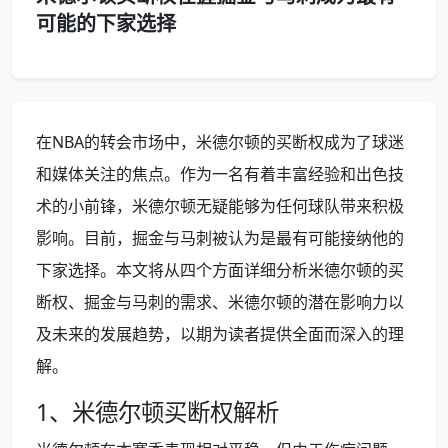
可能的下家选择
在NBA的转会市场中，米德尔顿的买断权成为了球迷
和媒体关注的焦点。作为一名有着丰富经验和出色技
术的小前锋，米德尔顿无疑能够为任何球队带来积极
影响。目前，掘金与马刺被认为是最有可能接纳他的
下家选择。本文将从四个方面详细分析米德尔顿的买
断权、掘金与马刺的需求、米德尔顿的潜在影响力以
及未来的发展趋势，以期为读者提供全面而深入的理
解。
1、米德尔顿买断权解析