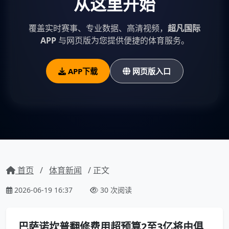
从这里开始
覆盖实时赛事、专业数据、高清视频，
超凡国际
APP
与网页版为您提供便捷的体育服务。
APP下载
网页版入口
首页
/
体育新闻
/ 正文
2026-06-19 16:37
30 次阅读
巴萨诺坎普翻修费用超预算2至3亿将由俱