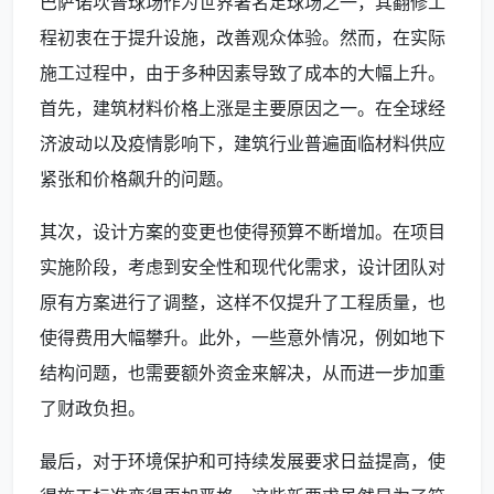
巴萨诺坎普球场作为世界著名足球场之一，其翻修工
程初衷在于提升设施，改善观众体验。然而，在实际
施工过程中，由于多种因素导致了成本的大幅上升。
首先，建筑材料价格上涨是主要原因之一。在全球经
济波动以及疫情影响下，建筑行业普遍面临材料供应
紧张和价格飙升的问题。
其次，设计方案的变更也使得预算不断增加。在项目
实施阶段，考虑到安全性和现代化需求，设计团队对
原有方案进行了调整，这样不仅提升了工程质量，也
使得费用大幅攀升。此外，一些意外情况，例如地下
结构问题，也需要额外资金来解决，从而进一步加重
了财政负担。
最后，对于环境保护和可持续发展要求日益提高，使