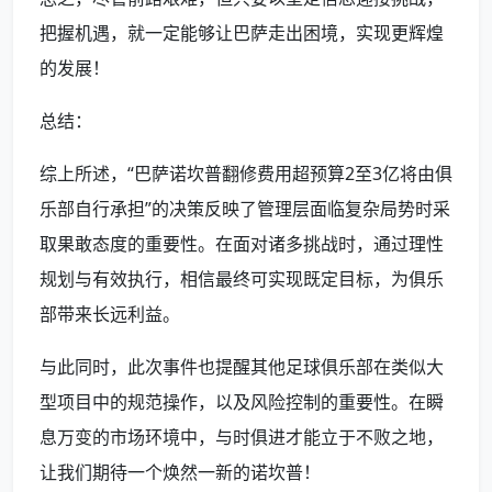
把握机遇，就一定能够让巴萨走出困境，实现更辉煌
的发展！
总结：
综上所述，“巴萨诺坎普翻修费用超预算2至3亿将由俱
乐部自行承担”的决策反映了管理层面临复杂局势时采
取果敢态度的重要性。在面对诸多挑战时，通过理性
规划与有效执行，相信最终可实现既定目标，为俱乐
部带来长远利益。
与此同时，此次事件也提醒其他足球俱乐部在类似大
型项目中的规范操作，以及风险控制的重要性。在瞬
息万变的市场环境中，与时俱进才能立于不败之地，
让我们期待一个焕然一新的诺坎普！