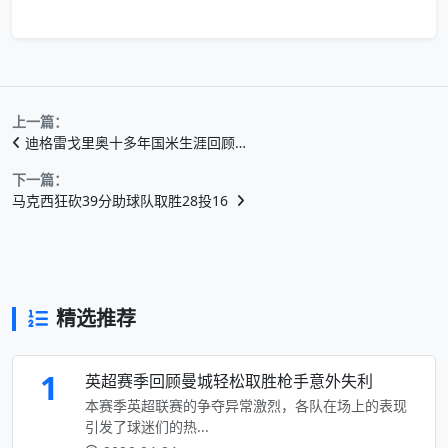
上一篇：
迪格雷戈里奥十多年国米生涯回顾…
下一篇：
马克西狂砍39分助球队取胜28投16
精选推荐
1
英超赛季回顾曼城轻松取胜枪手意外失利
本赛季英超联赛的争夺异常激烈，各队在场上的表现
引发了球迷们的热...