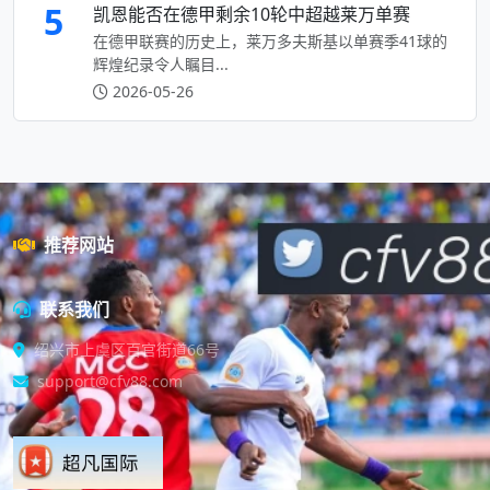
5
凯恩能否在德甲剩余10轮中超越莱万单赛
在德甲联赛的历史上，莱万多夫斯基以单赛季41球的
辉煌纪录令人瞩目...
2026-05-26
推荐网站
联系我们
绍兴市上虞区百官街道66号
support@cfv88.com