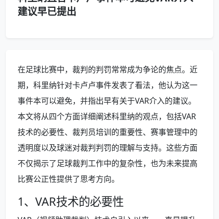
建议早已提出
在足球比赛中，裁判的判罚常常成为争论的焦点。近
期，科里纳针对卡卢卢事件发表了看法，他认为这一
事件本可以避免，并指出早有关于VAR介入的建议。
本文将从四个方面详细阐述科里纳的观点，包括VAR
技术的必要性、裁判员培训的重要性、赛事管理中的
透明度以及球迷对裁判判罚的理解与支持。这些方面
不仅揭示了足球裁判工作中的复杂性，也为未来提高
比赛公正性提供了思考方向。
1、VAR技术的必要性