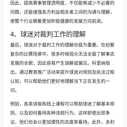
因此，提高赛事管理透明度，不仅能够减少不必要的
问题，还能增强各方利益相关者之间的沟通与理解，
使整个行业朝着更加积极健康的发展方向前进。
4、球迷对裁判工作的理解
最后，球迷对于裁判工作的理解也极为重要。在纷繁
复杂的比赛场景中，很多时候观众无法全面了解事态
发展的全貌，因此容易产生误解或偏见。科里纳指
出，通过教育推广活动来提升球迷对规则及执法过程
认知，可以帮助他们更好地理解当下正在发生的一
切。
例如，各类讲座和线上课程可以帮助球迷了解基本规
则，以及如何看待各种违规行为，这样即使出现争
议，他们也会以更加理性的态度来看待。此外，多利