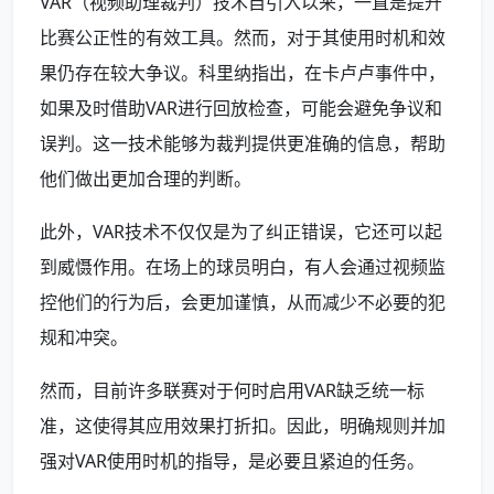
VAR（视频助理裁判）技术自引入以来，一直是提升
比赛公正性的有效工具。然而，对于其使用时机和效
果仍存在较大争议。科里纳指出，在卡卢卢事件中，
如果及时借助VAR进行回放检查，可能会避免争议和
误判。这一技术能够为裁判提供更准确的信息，帮助
他们做出更加合理的判断。
此外，VAR技术不仅仅是为了纠正错误，它还可以起
到威慑作用。在场上的球员明白，有人会通过视频监
控他们的行为后，会更加谨慎，从而减少不必要的犯
规和冲突。
然而，目前许多联赛对于何时启用VAR缺乏统一标
准，这使得其应用效果打折扣。因此，明确规则并加
强对VAR使用时机的指导，是必要且紧迫的任务。