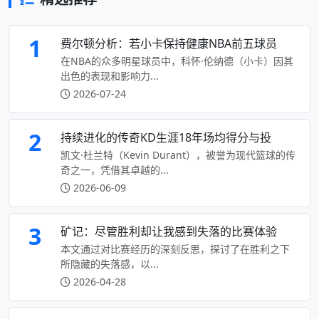
1
费尔顿分析：若小卡保持健康NBA前五球员
在NBA的众多明星球员中，科怀·伦纳德（小卡）因其
出色的表现和影响力...
2026-07-24
2
持续进化的传奇KD生涯18年场均得分与投
凯文·杜兰特（Kevin Durant），被誉为现代篮球的传
奇之一，凭借其卓越的...
2026-06-09
3
矿记：尽管胜利却让我感到失落的比赛体验
本文通过对比赛经历的深刻反思，探讨了在胜利之下
所隐藏的失落感，以...
2026-04-28