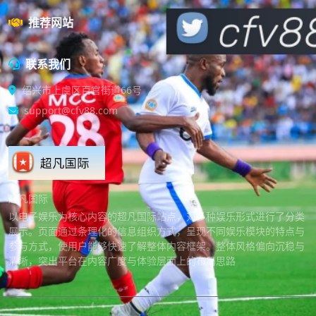
推荐网站
联系我们
绍兴市上虞区百官街道66号
support@cfv88.com
超凡国际
以电子娱乐为核心内容的超凡国际站点，对多种娱乐形式进行了分类
展示。页面通过条理化的信息组织方式，呈现不同娱乐模块的特点与
参与方式，使用户能够快速了解整体内容框架。整体风格偏向沉稳与
清晰，突出平台在内容广度与体验层面上的布局思路