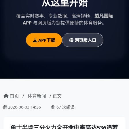
从这里开始
覆盖实时赛事、专业数据、高清视频，
超凡国际
APP
与网页版为您提供便捷的体育服务。
APP下载
网页版入口
首页
/
体育新闻
/ 正文
2026-06-03 14:36
67 次阅读
勇士半场三分火力全开命中率高达536追梦