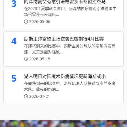
3
阿森纳夏窗有意引进格雷茨卡冬窗拒绝马
在2023年夏季转会窗口，阿森纳俱乐部对引进德国中
场格雷茨卡表现出...
2026-05-06
4
朗斯主帅寄望主场逆袭巴黎期待4月比赛
在即将到来的比赛中，朗斯主帅对球队的期望愈发高
涨，尤其是面对强敌...
2026-05-15
5
湖人明日对阵魔术伤病情况更新海斯或小
在即将到来的比赛中，洛杉矶湖人队将对阵奥兰多魔
术队。此役的伤病...
2026-07-21