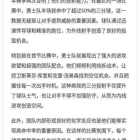
本赛季再次证明了他们的投射能力。在最近的一场比
赛中，勇士队半场就命中了超过50%的三分球，这一
数据无疑是让对手感到威胁的重要因素。球队通过迅
速传导球和精准的跑位，为外线射手创造了良好的投
篮机会。
特别是在首节比赛中，勇士队就展现出了强大的进攻
欲望和超强的团队配合。他们频频利用挡拆战术，让
控卫斯蒂芬·库里和克雷·汤普森找到空位机会，并且把
握住每一次出手时机。这种高效的三分投射不仅提升
了球队士气，也让对手不得不加强防守，从而为内线
进攻创造空间。
此外，团队内部形成良好的化学反应也是他们能够实
现高命中率的重要原因。在这样的比赛氛围下，每个